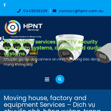
Skip
Facebook
to
0449526239
contact@hpnt.com.au
content
Professional services in CCTV security
and alarm systems, cabling, and audio
systems.
Chuyên gia lắp đặt camera an ninh, hệ thống báo động,
mạng không dây
Open
Menu
Moving house, factory and
equipment Services – Dịch vụ