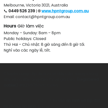
Melbourne, Victoria 3021, Australia
📞
0449 526 239
| 🌐
www.hpntgroup.com.au
Email: contact@hpntgroup.com.au
Hours
Giờ làm việc
Monday – Sunday: 8am – 8pm
Public holidays: Closed
Thứ Hai – Chủ nhật: 8 giờ sáng đến 8 giờ tối.
Nghỉ vào các ngày lễ, tết.
Chuyên cung cấp dịch vụ về dây cáp, mạng không
dây và có dây, ăng-ten TV và giá treo.
(registered
cabler)
#B2318783VIC Open.
Dịch vụ chuyên nghiệp về
tư vấn an ninh và lắp đặt
hệ thống an ninh
, bao gồm Camera an ninh