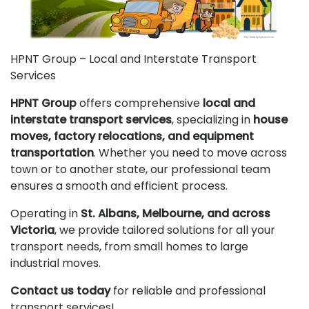
HPNT Group – Local and Interstate Transport
Services
HPNT Group
offers comprehensive
local and
interstate transport services
, specializing in
house
moves, factory relocations, and equipment
transportation
. Whether you need to move across
town or to another state, our professional team
ensures a smooth and efficient process.
Operating in
St. Albans, Melbourne, and across
Victoria
, we provide tailored solutions for all your
transport needs, from small homes to large
industrial moves.
Contact us today
for reliable and professional
transport services!