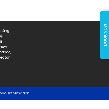
BOOK NOW
, nâng
hệ
u
 new
enance,
jector
onal Information.