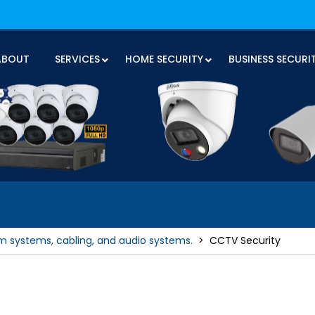
ABOUT
SERVICES
HOME SECURITY
BUSINESS SECURI
rm systems, cabling, and audio systems.
>
CCTV Security