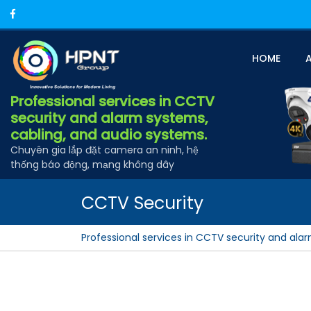
Skip
Facebook
to
content
HOME
Professional services in CCTV
security and alarm systems,
cabling, and audio systems.
Chuyên gia lắp đặt camera an ninh, hệ
thống báo động, mạng không dây
CCTV Security
Professional services in CCTV security and ala