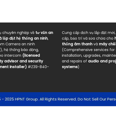
ụ chuyên nghiệp về
tư vấn an
Cung cấp dịch vụ lắp đặt mới
à lắp đặt hệ thống an ninh
,
cấp, bảo trì và sửa chữa cho
ồm Camera an ninh
thống âm thanh
và
máy chiế
, hệ thống báo động,
(Comprehensive services for
deo intercom
(licensed
installation, upgrades, maint
ty advisor and security
and repairs of
audio and pro
ent installer)
#Z39-840-
systems
)
 - 2025 HPNT Group. All Rights Reserved. Do Not Sell Our Pers