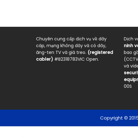
Chuyên cung cấp dịch vụ về dây
Dịch v
cáp, mạng không dây và có dây,
ninh v
ăng-ten TV và giá treo.
(registered
bao g
cabler)
#B2318783VIC Open.
(CCTV)
và vi
securi
equipm
00S
Copyright © 2015