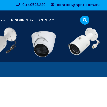
0449526239
contact@hpnt.com.au
TY
RESOURCES
CONTACT