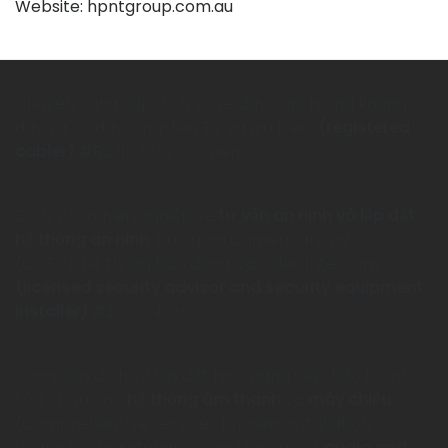
Website: hpntgroup.com.au
Chuyên cung cấp dịch vụ về dây cáp, mạng không
dây và có dây, ăng-ten TV và giá treo.
(registered
cabler)
#B2318783VIC Open.
Dịch vụ chuyên nghiệp về
tư vấn an ninh và lắp đặt
hệ thống an ninh
, bao gồm Camera an ninh
(CCTV), hệ thống báo động, và video intercom
(licensed security advisor and security equipment
installer)
#Z39-840-00S
Cung cấp dịch vụ lắp đặt mới, nâng cấp, bảo trì và
sửa chữa cho
hệ thống âm thanh
và
máy chiếu
(Comprehensive services for new installation,
upgrades, maintenance, and repairs of
audio and