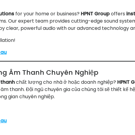
utions
for your home or business?
HPNT Group
offers
ins
tems. Our expert team provides cutting-edge sound system
oy clear, powerful audio with our advanced technology and
lation!
.au
ống Âm Thanh Chuyên Nghiệp
 thanh
chất lượng cho nhà ở hoặc doanh nghiệp?
HPNT G
 âm thanh. Đội ngũ chuyên gia của chúng tôi sẽ thiết kế h
hông gian chuyên nghiệp.
.au