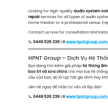
Looking for high-quality
audio system sol
repair
services for all types of audio sys
home theater or a professional venue. Enj
Contact us now for consultation and instal
📞
0449 526 239
| 🌐
www.hpntgroup.com
HPNT Group – Dịch Vụ Hệ Th
Bạn đang tìm kiếm giải pháp
hệ thống âm
bảo trì và sửa chữa
cho mọi loại hệ thống
cầu của bạn, dù là rạp hát gia đình hay k
Liên hệ ngay để nhận tư vấn và lắp đặt!
📞
0449 526 239
| 🌐
www.hpntgroup.com