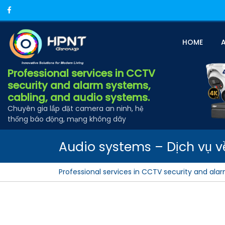
Skip
Facebook
to
content
HOME
Professional services in CCTV
security and alarm systems,
cabling, and audio systems.
Chuyên gia lắp đặt camera an ninh, hệ
thống báo động, mạng không dây
Audio systems – Dịch vụ 
Professional services in CCTV security and ala