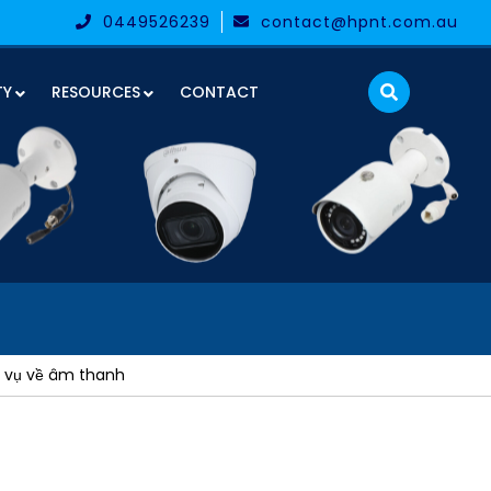
0449526239
contact@hpnt.com.au
TY
RESOURCES
CONTACT
h vụ về âm thanh