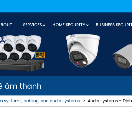
ABOUT
SERVICES
HOME SECURITY
BUSINESS SECURI
về âm thanh
rm systems, cabling, and audio systems.
>
Audio systems – Dịc